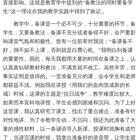
直接影响。这就是教育学中提到的“备教法的同时要备学
生”这一理论在我的教学实践中得到了验证.。
教学中，备课是一个必不可少，十分重要的环节，备
学生，又要备教法，备课不充分或者备得不好，会严重影
响课堂气氛和积极性。曾有一位前辈对我说：“备课备不
好，倒不如不上课，否则就是白费心机。”我明白到备课
的重要性。因此，每天我都用大量的时间在备课之上，认
认真真钻研教材和教法，不满意就不收工。虽然辛苦，但
事实证明是值得的。一堂准备充分的课，会令学生和老师
都获益不浅。例如我在讲授《用我们的血肉筑成新的长
城》时候，这课的主题是“抗日战争”，教学难度比较大。
如果照本宣科地讲授，学生会感到困难和沉闷。为了上好
这堂课，我认真研究了课文，找出了重点难点，准备有针
对性地讲。为了令教学生动，不沉闷，我还为此准备了大
量的感性材料，以一条谜语导入新课。授课时就胸有成竹
了，当讲完课的时候，我拿出准备好的录音带，让学生观