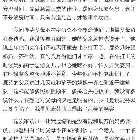
好像没有时间休息，永远是做不完的作业。我推荐她统筹
安排时间，先做急需上交的作业，课间必须要休息，这并
不是浪费时间，只有劳逸结合，才能事半功倍。
我问鹿芬父母不在身边会不会想念他们，期望父母留
在身边吗。还没等鹿芬回答，她的父亲就抢先说开了。他
说上年他们大年初四就离开家去北京打工了。鹿芬只好跟
奶奶一齐生活。直到八月份他们才回家一趟。在外打工的
时候妈妈由于思念女儿，担心她吃不好，怕女儿受委屈，
有时候整夜整夜地睡不着觉。今年他们不打算出远门了。
鹿芬的父亲说过几天就和孩子的妈妈一齐在附近干建筑
队，这样能够多照顾照顾家，多关心关心孩子。我没有多
说什么，我想这对父母的决定是明智的。我只是说鹿芬以
后要享福了。我看见鹿芬脸上露出了甜美的笑容。
这次家访唯一让我遗憾的是没有能和鹿芬的奶奶谈一
谈。我想明白平时父母不在家的时候，一个老人，一个临
时监护人又是隔代亲，是怎样教育鹿芬的，是否在学习上