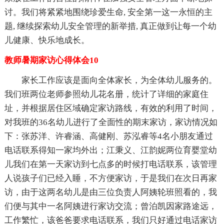
讨。我们将紧紧地围绕珍爱生命, 安全第一这一永恒的主
题, 继续探索幼儿安全管理的新举措, 真正做到让每一个幼
儿健康、快乐地成长。
教师暑期家访心得体会10
家长工作应该是面向全体家长，为全体幼儿服务的。
我们班两位老师参照幼儿花名册，统计了详细的家庭住
址，并根据居住区域确定家访路线，有效的利用了时间，
对我班的36名幼儿进行了全面性的期末家访，家访情况如
下：张苏洋、许睿涵、高健刚、苏泓睿等4名小朋友通过
电话联系得知一家均外出；江秉义、江韵妮两位育婴堂幼
儿我们在第一天家访到七点多的时候打电话联系，该管理
人说孩子们已经入睡，不方便家访，于是我们在次日再家
访，由于这两名幼儿是由三位负责人阿姨轮班照看的，我
们便与其中一名阿姨进行家访交流；曾泊凯因家路途远，
工作繁忙，该爸爸要求电话联系，我们只好通过电话家访