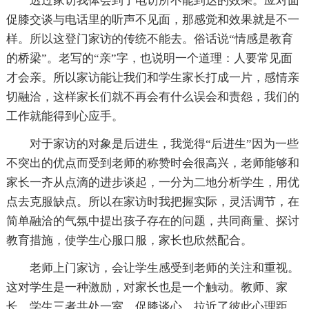
透过家访我体会到了电访所不能到达的效果。应对面
促膝交谈与电话里的听声不见面，那感觉和效果就是不一
样。所以这登门家访的传统不能去。俗话说“情感是教育
的桥梁”。老写的“亲”字，也说明一个道理：人要常见面
才会亲。所以家访能让我们和学生家长打成一片，感情亲
切融洽，这样家长们就不再会有什么误会和责怨，我们的
工作就能得到心应手。
对于家访的对象是后进生，我觉得“后进生”因为一些
不突出的优点而受到老师的称赞时会很高兴，老师能够和
家长一齐从点滴的进步谈起，一分为二地分析学生，用优
点去克服缺点。所以在家访时我把握实际，灵活调节，在
简单融洽的气氛中提出孩子存在的问题，共同商量、探讨
教育措施，使学生心服口服，家长也欣然配合。
老师上门家访，会让学生感受到老师的关注和重视。
这对学生是一种激励，对家长也是一个触动。教师、家
长、学生三者共处一室，促膝谈心，拉近了彼此心理距