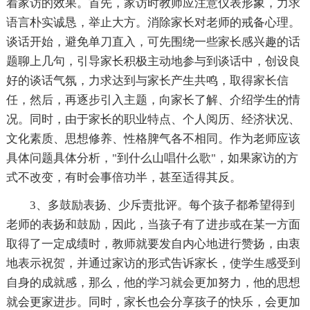
着家访的效果。首先，家访时教师应注意仪表形象，力求
语言朴实诚恳，举止大方。消除家长对老师的戒备心理。
谈话开始，避免单刀直入，可先围绕一些家长感兴趣的话
题聊上几句，引导家长积极主动地参与到谈话中，创设良
好的谈话气氛，力求达到与家长产生共鸣，取得家长信
任，然后，再逐步引入主题，向家长了解、介绍学生的情
况。同时，由于家长的职业特点、个人阅历、经济状况、
文化素质、思想修养、性格脾气各不相同。作为老师应该
具体问题具体分析，"到什么山唱什么歌"，如果家访的方
式不改变，有时会事倍功半，甚至适得其反。
3、多鼓励表扬、少斥责批评。每个孩子都希望得到
老师的表扬和鼓励，因此，当孩子有了进步或在某一方面
取得了一定成绩时，教师就要发自内心地进行赞扬，由衷
地表示祝贺，并通过家访的形式告诉家长，使学生感受到
自身的成就感，那么，他的学习就会更加努力，他的思想
就会更家进步。同时，家长也会分享孩子的快乐，会更加