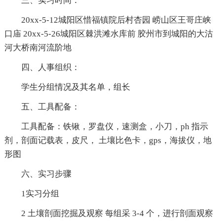
三、实习时间：
20xx-5-12城阳区惜福镇院后村杏园 崂山区王哥庄峡
口庙 20xx-5-26城阳区棘洪滩水库前 胶州市到城阳的大沽
河大桥南河流阶地
四、人事组织：
学生分组情况及其名单，组长
五、工具配备：
工具配备：铁锹，罗盘仪，速测盒，小刀，ph 指示
剂，剖面记载表，皮尺， 土壤比色卡，gps，海拔仪，地
形图
六、实习步骤
1实习分组
2 土壤剖面挖掘及观察 每组采 3-4 个，进行剖面观察