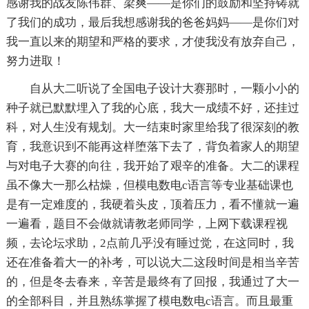
感谢我的战友陈伟群、梁爽——是你们的鼓励和坚持铸就
了我们的成功，最后我想感谢我的爸爸妈妈——是你们对
我一直以来的期望和严格的要求，才使我没有放弃自己，
努力进取！
自从大二听说了全国电子设计大赛那时，一颗小小的
种子就已默默埋入了我的心底，我大一成绩不好，还挂过
科，对人生没有规划。大一结束时家里给我了很深刻的教
育，我意识到不能再这样堕落下去了，背负着家人的期望
与对电子大赛的向往，我开始了艰辛的准备。大二的课程
虽不像大一那么枯燥，但模电数电c语言等专业基础课也
是有一定难度的，我硬着头皮，顶着压力，看不懂就一遍
一遍看，题目不会做就请教老师同学，上网下载课程视
频，去论坛求助，2点前几乎没有睡过觉，在这同时，我
还在准备着大一的补考，可以说大二这段时间是相当辛苦
的，但是冬去春来，辛苦是最终有了回报，我通过了大一
的全部科目，并且熟练掌握了模电数电c语言。而且最重