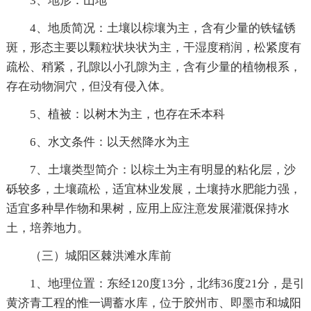
3、地形：山地
4、地质简况：土壤以棕壤为主，含有少量的铁锰锈
斑，形态主要以颗粒状块状为主，干湿度稍润，松紧度有
疏松、稍紧，孔隙以小孔隙为主，含有少量的植物根系，
存在动物洞穴，但没有侵入体。
5、植被：以树木为主，也存在禾本科
6、水文条件：以天然降水为主
7、土壤类型简介：以棕土为主有明显的粘化层，沙
砾较多，土壤疏松，适宜林业发展，土壤持水肥能力强，
适宜多种旱作物和果树，应用上应注意发展灌溉保持水
土，培养地力。
（三）城阳区棘洪滩水库前
1、地理位置：东经120度13分，北纬36度21分，是引
黄济青工程的惟一调蓄水库，位于胶州市、即墨市和城阳