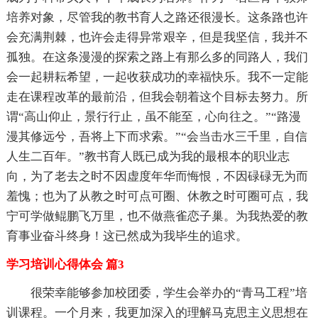
培养对象，尽管我的教书育人之路还很漫长。这条路也许
会充满荆棘，也许会走得异常艰辛，但是我坚信，我并不
孤独。在这条漫漫的探索之路上有那么多的同路人，我们
会一起耕耘希望，一起收获成功的幸福快乐。我不一定能
走在课程改革的最前沿，但我会朝着这个目标去努力。所
谓“高山仰止，景行行止，虽不能至，心向往之。”“路漫
漫其修远兮，吾将上下而求索。”“会当击水三千里，自信
人生二百年。”教书育人既已成为我的最根本的职业志
向，为了老去之时不因虚度年华而悔恨，不因碌碌无为而
羞愧；也为了从教之时可点可圈、休教之时可圈可点，我
宁可学做鲲鹏飞万里，也不做燕雀恋子巢。为我热爱的教
育事业奋斗终身！这已然成为我毕生的追求。
学习培训心得体会 篇3
很荣幸能够参加校团委，学生会举办的“青马工程”培
训课程。一个月来，我更加深入的理解马克思主义思想在