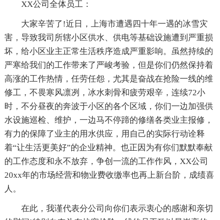
XX公司全体员工：
大家辛苦了!近日，上海市遭遇四十年一遇的冰雪灾
害，导致我司所辖小区供水、供电等基础设施遭到严重损
坏，给小区业主正常生活秩序造成严重影响。虽然持续的
严寒给我们的工作带来了严峻考验，但是你们仍然保持着
高涨的工作热情，任劳任怨，尤其是奋战在抢险一线的维
修工，不畏寒风凛冽，冰水刺骨和疲劳艰辛，连续72小
时，不分昼夜的奔波于小区的各个区域，你们一边加强供
水设施巡检、维护，一边马不停蹄的修缮各类业主报修，
有力的保障了业主的用水供应，用自己的实际行动诠释
着“让生活更美好”的企业精神。也正因为有你们默默奉献
的工作态度和永不放弃，争创一流的工作作风，XX公司
20xx年的市场经营和物业费收缴率也再上新台阶，成绩喜
人。
在此，我谨代表分公司向你们表示衷心的感谢和亲切