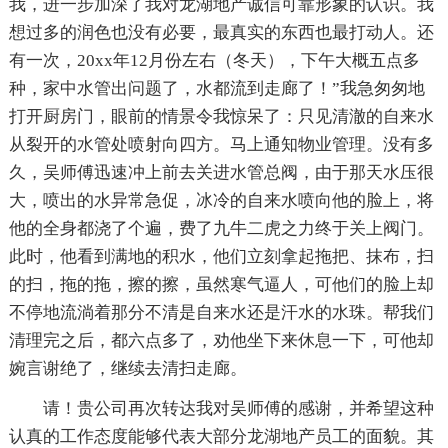
我，进一步加深了我对龙湖地产诚信可靠形象的认识。我
想过多的润色也没有必要，最真实的东西也最打动人。还
有一次，20xx年12月份左右（冬天），下午大概五点多
种，家中水管出问题了，水都流到走廊了！”我急匆匆地
打开厨房门，眼前的情景令我惊呆了：只见清澈的自来水
从裂开的水管处喷射向四方。马上通知物业管理。没有多
久，吴师傅迅速冲上前去关进水管总阀，由于那天水压很
大，喷出的水异常急促，冰冷的自来水喷向他的脸上，将
他的全身都浇了个遍，费了九牛二虎之力终于关上阀门。
此时，他看到满地的积水，他们立刻拿起拖把、抹布，扫
的扫，拖的拖，擦的擦，虽然寒气逼人，可他们的脸上却
不停地流淌着那分不清是自来水还是汗水的水珠。帮我们
清理完之后，都六点多了，劝他坐下来休息一下，可他却
婉言谢绝了，继续去清扫走廊。
请！贵公司再次转达我对吴师傅的感谢，并希望这种
认真的工作态度能够代表大部分龙湖地产员工的面貌。其