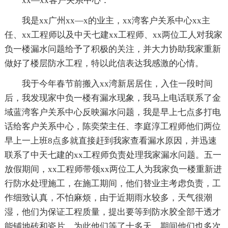
xx—xx客户关系中心：
我是xx广州xx—x的业主，xx湾客户关系中心xx主
任、xx工程师以及中天七建xx工程师、xx两位工人对我家
负一楼漏水问题给予了积极的关注，并大力协助我家重新
做好了楼层防水工程，特以此信表达我感激的心情。
我于今年春节前搬入xx湾新居居住，入住一段时间
后，我发现家中负一楼有漏水现象，我马上电话联系了金
域蓝湾客户关系中心反映漏水问题，我是早上七点多打电
话给客户关系中心，陈奕荣主任、李庭淳工程师他们两位
早上一上班8点多就直接赶到我家查看漏水原因，并迅速
联系了中天七建的xx工程师负责处理我家漏水问题。五一
放假期间，xx工程师带领xx两位工人为我家负一楼重新进
行防水处理施工，在施工期间，他们替业主考虑负责，工
作细致认真，不怕麻烦，由于近期雨水较多，天气很潮
湿，他们为保证工程质量，提出要等到防水胶全部干透才
能铺地砖和瓷片，为此他们等了十多天，期间他们也多次