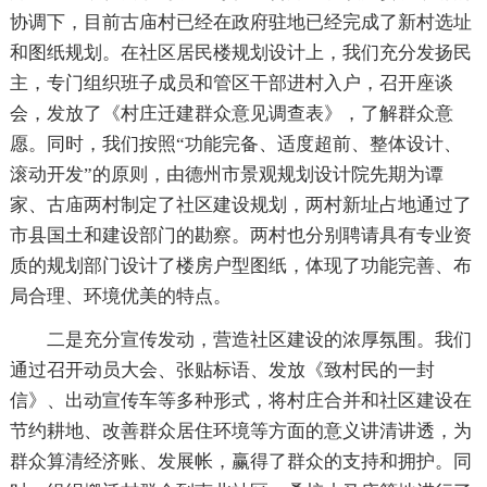
协调下，目前古庙村已经在政府驻地已经完成了新村选址
和图纸规划。在社区居民楼规划设计上，我们充分发扬民
主，专门组织班子成员和管区干部进村入户，召开座谈
会，发放了《村庄迁建群众意见调查表》，了解群众意
愿。同时，我们按照“功能完备、适度超前、整体设计、
滚动开发”的原则，由德州市景观规划设计院先期为谭
家、古庙两村制定了社区建设规划，两村新址占地通过了
市县国土和建设部门的勘察。两村也分别聘请具有专业资
质的规划部门设计了楼房户型图纸，体现了功能完善、布
局合理、环境优美的特点。
二是充分宣传发动，营造社区建设的浓厚氛围。我们
通过召开动员大会、张贴标语、发放《致村民的一封
信》、出动宣传车等多种形式，将村庄合并和社区建设在
节约耕地、改善群众居住环境等方面的意义讲清讲透，为
群众算清经济账、发展帐，赢得了群众的支持和拥护。同