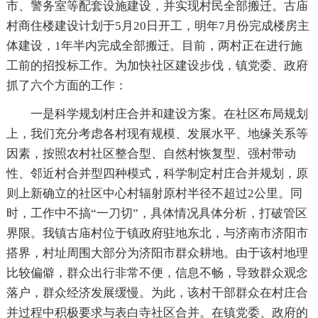
市、警务室等配套设施建设，并实现村民全部搬迁。古庙
村商住楼建设计划于5月20日开工，明年7月份完成楼房主
体建设，1年半内完成全部搬迁。目前，两村正在进行施
工前的招投标工作。为加快社区建设步伐，镇党委、政府
抓了六个方面的工作：
一是科学规划村庄合并和建设方案。在社区布局规划
上，我们充分考虑各村现有规模、发展水平、地缘关系等
因素，按照农村社区整合型、自然村恢复型、强村带动
性、邻近村合并型四种模式，科学制定村庄合并规划，原
则上新确立的社区中心村辐射原村半径不超过2公里。同
时，工作中不搞“一刀切”，具体情况具体分析，打破管区
界限。我镇古庙村位于镇政府驻地东北，与济南市济阳市
搭界，村址周围大部分为济阳市群众耕地。由于该村地理
比较偏僻，群众出行非常不便，信息不畅，导致群众观念
落户，群众经济发展缓慢。为此，该村干部群众在村庄合
并过程中积极要求与表白寺社区合并。在镇党委、政府的