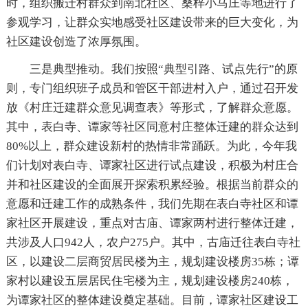
时，组织搬迁村群众到南北社区、桑梓小马庄等地进行了
参观学习，让群众实地感受社区建设带来的巨大变化，为
社区建设创造了浓厚氛围。
三是典型推动。我们按照“典型引路、试点先行”的原
则，专门组织班子成员和管区干部进村入户，通过召开发
放《村庄迁建群众意见调查表》等形式，了解群众意愿。
其中，表白寺、谭家等社区同意村庄整体迁建的群众达到
80%以上，群众建设新村的热情非常踊跃。为此，今年我
们计划对表白寺、谭家社区进行试点建设，积极为村庄合
并和社区建设的全面展开探索积累经验。根据当前群众的
意愿和迁建工作的成熟条件，我们先期在表白寺社区和谭
家社区开展建设，重点对古庙、谭家两村进行整体迁建，
共涉及人口942人，农户275户。其中，古庙迁往表白寺社
区，以建设二层商贸居民楼为主，规划建设楼房35栋；谭
家村以建设五层居民住宅楼为主，规划建设楼房240栋，
为谭家社区的整体建设奠定基础。目前，谭家社区建设工