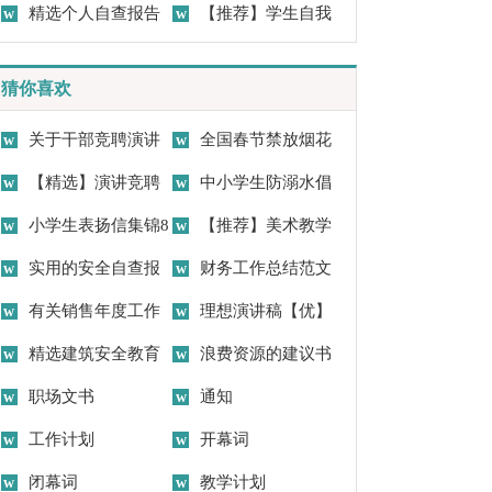
环境的建议书范文八篇
精选个人自查报告
报告范文合集八篇
【推荐】学生自我
集锦九篇
鉴定10篇
猜你喜欢
关于干部竞聘演讲
全国春节禁放烟花
稿3篇
【精选】演讲竞聘
爆竹通知
中小学生防溺水倡
演讲稿锦集7篇
小学生表扬信集锦8
议书4篇
【推荐】美术教学
篇
实用的安全自查报
计划三篇
财务工作总结范文
告六篇
有关销售年度工作
理想演讲稿【优】
总结范文五篇
精选建筑安全教育
浪费资源的建议书
演讲稿四篇
职场文书
通知
工作计划
开幕词
闭幕词
教学计划