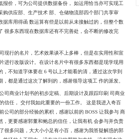
低报价，可为公司提供数据备份， 如运用恰当亦可实现工
采购供应部、生产技术 部、仓储物流部四个部门共享审
数据库用得函 数运算有些是以前从未接触过的，但整个数
了 很多东西现在数据库还有不完善处，会不断的修改完
了公司现行的名片，艺术效果谈不上多棒，但是在实用性和宣
名片进行改版设计。在设计名片中有很多东西都是现学现用
4 的，不知道字体要在 6 号以上才能看的清，通过这次学到
期，都是通过这次了解到的，感谢领导这项工 作的派发。
集团公司商业计划书的初步定稿、后期设计及跟踪印刷 司商业
的信任， 交付我如此重要的一份工作。 这是我进入奇百
公司的部分经验的累积，感谢以前的 BOSS 让我参与 商
然，更要感谢郭董和鲍总的信任，让我有机 会参与并负责
到了很多问题，大大小小足有小百，感谢为我答疑解惑的郭