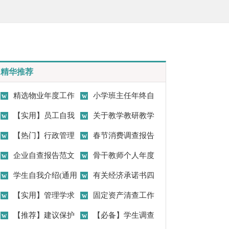
精华推荐
精选物业年度工作
小学班主任年终自
计划四篇
【实用】员工自我
我鉴定
关于教学教研教学
鉴定汇编8篇
【热门】行政管理
总结4篇
春节消费调查报告
自我鉴定3篇
企业自查报告范文
骨干教师个人年度
汇编七篇
学生自我介绍(通用
工作计划
有关经济承诺书四
15篇)
【实用】管理学求
篇
固定资产清查工作
职信4篇
【推荐】建议保护
报告13篇
【必备】学生调查