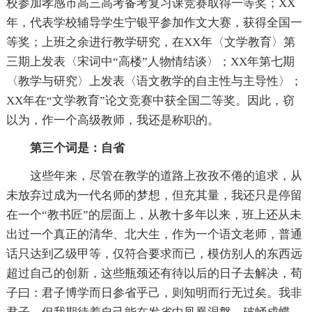
校参加孝感市高三高考备考复习课竞赛取得一等奖；XX
年，代表学校辅导学生宁银平参加作文大赛，获得全国一
等奖；上班之余进行教学研究，在XX年〈文学教育〉第
三期上发表〈宋词中“高楼”人物情结谈〉；XX年第七期
〈教学与研究〉上发表〈语文教学的自主性与主导性〉；
XX年在“文学教育”论文竞赛中获全国二等奖。因此，窃
以为，作一个高级教师，我还是称职的。
第三个词是：自省
这些年来，尽管在教学的道路上孜孜不倦的追求，从
未放弃过成为一代名师的梦想，但充其量，我还只是停留
在一个“教书匠”的层面上，从教十多年以来，班上还从未
出过一个真正的清华、北大生，作为一个语文老师，普通
话只达到乙级甲等，仅符合要求而已，模仿别人的东西远
超过自己的创新，这些瓶颈还有待以后的日子去解决，荀
子曰：君子博学而日参省乎己，则知明而行无过矣。我非