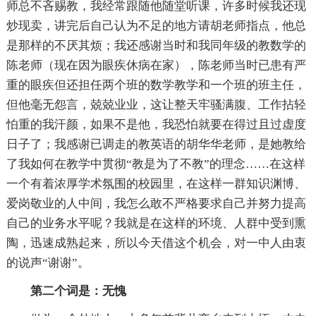
师总不吝赐教，我经常跟随他随堂听课，许多时候我还现
炒现卖，讲完后自己认为不足的地方请胡老师指点，他总
是那样的不厌其烦；我还感谢当时和我同年级的教数学的
陈老师（现在因为眼疾休病在家），陈老师当时已患有严
重的眼疾但还担任两个班的数学教学和一个班的班主任，
但他毫无怨言，兢兢业业，这让整天牢骚满腹、工作拈轻
怕重的我汗颜，如果不是他，我恐怕就要在得过且过虚度
日子了；我感谢已调走的教英语的胡华华老师，是她教给
了我如何在教学中贯彻“教是为了不教”的理念……在这样
一个有着浓厚学术氛围的校园里，在这样一群知识渊博、
爱岗敬业的人中间，我怎么敢不严格要求自己并努力提高
自己的业务水平呢？我就是在这样的环境、人群中受到熏
陶，迅速成熟起来，所以今天借这个机会，对一中人由衷
的说声“谢谢”。
第二个词是：无愧