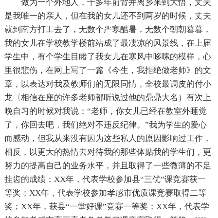
做为一个外地人，十多年前背井离乡来到大悟，丈夫
是我唯一的亲人，但在我的女儿还不到两岁的时候，丈夫
就到南方打工去了，无数个严寒酷暑，无数个朝朝暮暮，
我的女儿在学校教学楼前站成了最凄凉的风景线，在上届
学生中，有个学生目睹了我女儿在寒风中哆嗦的模样，心
里很悲伤，在网上写了一篇《今生，我拒绝做老师》的文
章，以表达对我及教师们的无限同情，全校最调皮的付小
龙〈相信在座的许多老师都听说过他的鼎鼎大名）有次上
晚自习的时候对我说：“老师，你女儿已经在教室外睡觉
了，你回去吧，我们绝对不违反纪律。”我为学生的爱心
而感动，但我从来没有因为这些私人的原因影响过工作，
相反，以更大的热情去对待我的那些体贴我的学生们，更
努力的提高自己的业务水平，并且取得了一些微薄的不足
挂齿的成绩：XX年，代表学校参加县“三优”课竞赛获一
等奖；XX年，代表学校参加孝感市优质课竞赛取得二等
奖；XX年，获县“一堂好课”竞赛一等奖；XX年，代表学