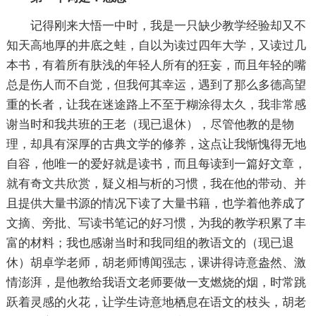
记得刚来大悟一中时，我是一只缺少教学经验却又不
知天高地厚的井底之蛙，自以为读过四年大学，又读过几
本书，有着所有肤浅的年轻人所有的狂妄，而且年轻的嘴
总是伤人而不自觉，但我何其幸运，遇到了那么多德高望
重的长者，让我在迷途路上不至于糊涂得太久，我非常感
谢当时和我共班的王老（现已退休），尽管他教的是物
理，却具有深厚的古典文学的修养，这点让我惭愧得无地
自容，他唯一的爱好就是读书，而且每读到一篇好文章，
就有奇文共欣赏，疑义相与析的习惯，我在他的带动、并
且提供大量书源的情况下读了大量书籍，也学着他养成了
文摘、旁批、写读书笔记的好习惯，为我的教学积累了丰
富的材料；我也感谢当时和我同组的教语文的（现已退
休）胡卓学老师，胡老师博闻强志，课讲得诗意盎然、激
情澎湃，是他教给我语文老师要做一支燃烧的烟，时常跳
跃着灵感的火花，让学生诗意地栖息在语文的枝头，胡老