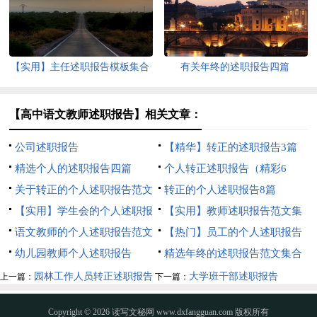
【实用】主任述职报告模板集合
有关年终的述职报告四篇
六篇
【高中语文教师述职报告】相关文章：
公司述职报告
【精华】转正的述职报告3篇
精选个人的述职报告四篇
个人转正述职报告（精彩6
关于转正的个人述职报告范文
篇）
转正的个人述职报告8篇
集锦五篇
【实用】学生会的个人述职报
【实用】教师述职报告范文集
告3篇
语文教师的个人述职报告范文
锦7篇
【热门】员工的个人述职报告
10篇
幼儿园教师个人述职报告
3篇
精选年终的述职报告范文集合
六篇
园林工作人员转正述职报告
大学班干部述职报告
上一篇：
下一篇：
Copyright © 2026
读写文秘网
www.dxfangguan.com 版权所有