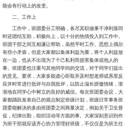
能会有行动上的改变。
二、工作上
工作中，班团委分工明确，各尽其职做事干净利落同
时还团结互助，积极向上，以十分的热情投入到工作中。
班团干部之间互相谦让帮助，虽然平时工作、思想上偶尔
有些小矛盾，但是大家都以集体利益为重，将个人利益放
在一边，也从不出现为了个己私利而损害集体或他人的
事。班团委也注重与其他同学间的交流，对于同学们提出
的意见、要求，大家多能虚心听取并及时想老师或系里反
应并时常进行批评与自我批评，以防止滋长骄傲情绪，渐
渐地在同学心中树立的良好的威信。每次班团委会议，大
家都踊跃发表自己的观点制定班级计划，班级日常事务班
团委能解决的多由班团委之间商量决定，例如关于卫生督
促，纪律出勤，组织活动等方面的事。大家深刻意识到作
为班干部就应该齐心协力管理好班级，不仅仅是为班主任