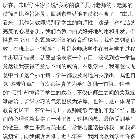
所在。常听学生家长说“我家的孩子只听老师的，老师的
话简直比圣旨还灵，回到家里就谁的话都不听了。”由此
看来，我作为教师想到了学生的向师性，这是一种纯洁的
完美的心理品质，我们当教师的要好好地利用和开发。个
性是在学习了苏霍姆林斯基的教育理论后，我也曾刻意仿
效，在班上定下“规矩”：凡是老师或学生在教与学的过程
中出现了错误，就要当场表演一个节目，没想到这一举措
竟然让我获得了意想不到的威信。在教学中，我有意或无
意中出了这个那个错，学生都会及时地为我指出，我也自
觉“遵规守章”，每次都认真的为学生朗诵一首诗。这样
的“惩罚”却博得了学生的欢心，不仅仅师生之间的关系逐
渐融洽，班级学习的气氛也极为浓厚。也许，这正体现了
教育的民主，在学生眼里，教师能够与他们平起平坐，他
们的心理也就获得了一种平衡，这样的教师最能受到学生
的敬重。学生乐意与我走近，常把心里话告诉我，向我诉
说烦恼，向我倾诉困难，近几年来，我因此收到学生许多