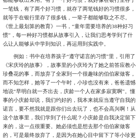
都能够取出来用。有了一个好习惯，就好像在银行里存了
一笔钱，有了两个好习惯，就存了两笔钱好的习惯很多，
就等于在银行里存了很多钱，一辈子都能够取之不尽。
《世上最划算的教育》一书，“童年需要培养的38种好习
惯”，每一种好习惯都从故事引入，让我们思考学到了什
么让人能够从中学到知识，再运用到实践中。
例如：书中在培养孩子“遵守诺言的习惯”里，引用了
《宋庆玲的故事》，故事里的小庆玲为了她之前答应教小
珍叠花的事，而放弃了全家到一个很趣味的伯伯家做客，
而不知怎样，她等了一个午时，小珍也没有来，爸爸遗憾
地说“早明白就一齐出去，庆龄一个人在家多寂寞啊”。懂
事的小庆龄却说，我们约好的，我本来就应当遵守自我的
诺言，要不然我就是跟你们出去玩了，也不会高兴啊！从
这个故事里，我们学到了什么呢？小庆龄是自我决定留下
来的，这一点很重要。她必须也是想去那个伯伯家做客
的，可是最终放弃了，是因为在她心目中留下了等小珍更