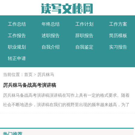
工作总结
年终总结
工作计划
工作方案
工作报告
述职报告
辞职报告
简历模板
职业规划
自我介绍
自我鉴定
实习报告
转正申请
当前位置：
首页
>
厉兵秣马
厉兵秣马备战高考演讲稿
厉兵秣马备战高考演讲稿演讲稿在写作上具有一定的格式要求。随着
社会不断地进步，演讲稿在我们的视野里出现的频率越来越高，为了
让您在写演讲稿时更加简单方便，以下是小编收集整...
热门推荐