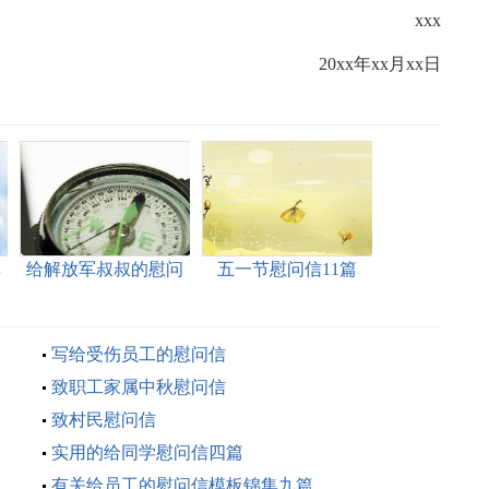
xxx
20xx年xx月xx日
集
给解放军叔叔的慰问
五一节慰问信11篇
信合集8篇
写给受伤员工的慰问信
致职工家属中秋慰问信
致村民慰问信
实用的给同学慰问信四篇
有关给员工的慰问信模板锦集九篇