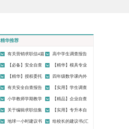
精华推荐
有关营销求职信4篇
高中学生调查报告
【必备】安全自查
【精华】模具专业
报告范文九篇
【精华】授权委托
求职信4篇
四年级数学课内外
书模板锦集5篇
有关安全自查报告
辅导总结-数学教学总结
【实用】学生调查
模板汇总5篇
小学教师学期教学
报告模板汇编十篇
【精品】企业自查
工作总结
关于编辑求职信集
报告合集8篇
【实用】专升本自
锦7篇
地球一小时建议书
我鉴定四篇
给校长的建议书(汇