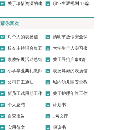
(4篇)
关于珍惜资源的建
编15篇)
职业生涯规划 15篇
议书范文汇编八篇
猜你喜欢
对个人的表扬信
清明节放假安全保
校友主持词合集五
证书(12篇)
大学生个人实习报
篇
素质拓展活动总结
告范文汇编七篇
关于寻狗启事9篇
小学毕业典礼教师
表扬导游的表扬信
发言稿范文
公司开工通知
城内幼儿园安全教
新员工试用期工作
育日活动总结
关于护理年终工作
总结
个人总结
总结范文合集七篇
计划书
自查报告
1号文库
实用范文
倡议书