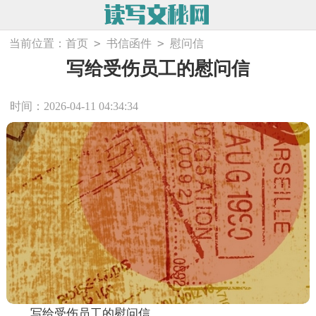
>
>
当前位置：
首页
书信函件
慰问信
写给受伤员工的慰问信
时间：2026-04-11 04:34:34
写给受伤员工的慰问信