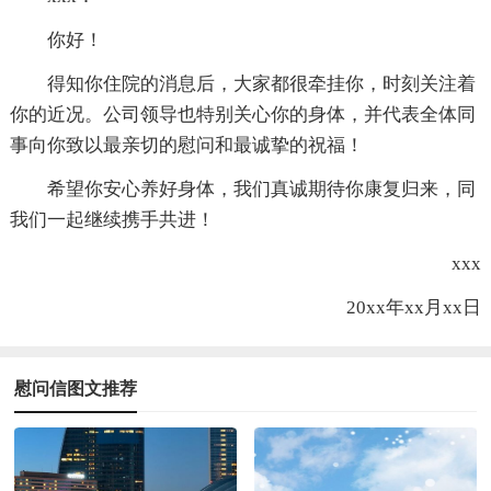
你好！
得知你住院的消息后，大家都很牵挂你，时刻关注着
你的近况。公司领导也特别关心你的身体，并代表全体同
事向你致以最亲切的慰问和最诚挚的祝福！
希望你安心养好身体，我们真诚期待你康复归来，同
我们一起继续携手共进！
xxx
20xx年xx月xx日
慰问信图文推荐