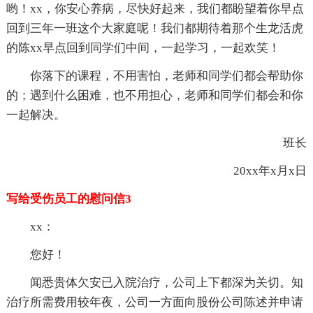
哟！xx，你安心养病，尽快好起来，我们都盼望着你早点
回到三年一班这个大家庭呢！我们都期待着那个生龙活虎
的陈xx早点回到同学们中间，一起学习，一起欢笑！
你落下的课程，不用害怕，老师和同学们都会帮助你
的；遇到什么困难，也不用担心，老师和同学们都会和你
一起解决。
班长
20xx年x月x日
写给受伤员工的慰问信3
xx：
您好！
闻悉贵体欠安已入院治疗，公司上下都深为关切。知
治疗所需费用较年夜，公司一方面向股份公司陈述并申请