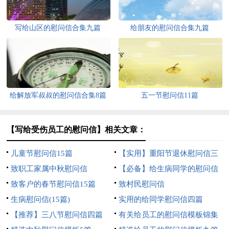
写给山区的慰问信合集九篇
给朋友的慰问信合集九篇
给解放军叔叔的慰问信合集8篇
五一节慰问信11篇
【写给受伤员工的慰问信】相关文章：
儿童节慰问信15篇
【实用】重阳节退休慰问信三
致职工家属中秋慰问信
篇
【必备】给生病同学的慰问信
致客户的春节慰问信15篇
三篇
致村民慰问信
生病慰问信(15篇)
实用的给同学慰问信四篇
【推荐】三八节慰问信四篇
有关给员工的慰问信模板锦集