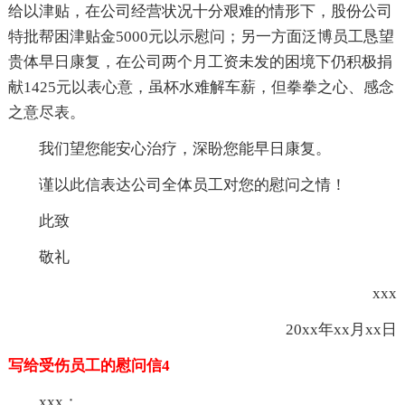
给以津贴，在公司经营状况十分艰难的情形下，股份公司
特批帮困津贴金5000元以示慰问；另一方面泛博员工恳望
贵体早日康复，在公司两个月工资未发的困境下仍积极捐
献1425元以表心意，虽杯水难解车薪，但拳拳之心、感念
之意尽表。
我们望您能安心治疗，深盼您能早日康复。
谨以此信表达公司全体员工对您的慰问之情！
此致
敬礼
xxx
20xx年xx月xx日
写给受伤员工的慰问信4
xxx：